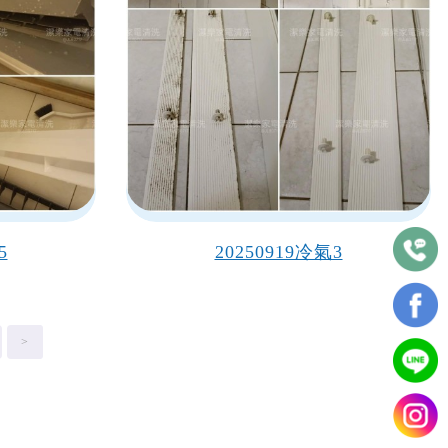
5
20250919冷氣3
>