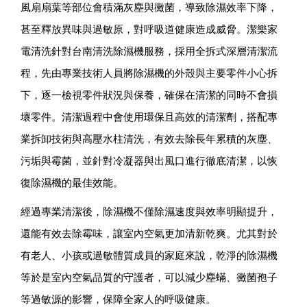
風扇扇葉等部位會積滿灰塵與黴菌，導致除濕效率下降，
甚至釋放異味與過敏原，對呼吸道健康造成威脅。潔樂家
電清洗針對台南清洗除濕機服務，採用全拆式深層清潔流
程，先由專業技術人員將除濕機的外殼與主要零件小心拆
下，逐一檢視零件狀況與保養，確保在清潔的同時不會損
壞零件。清潔過程中會使用環保且高效的清潔劑，搭配專
業拆卸技術與高壓水柱清洗，有效去除長年累積的灰塵、
污垢與霉菌，並針對冷凝器與出風口進行徹底清潔，以恢
復除濕機的最佳效能。
經過專業清潔後，除濕機不僅除濕速度與效率明顯提升，
還能有效去除霉味，讓室內空氣更加清新乾爽。尤其對於
有老人、小孩或過敏體質成員的家庭來說，乾淨的除濕機
等於是室內空氣品質的守護者，可以減少塵蟎、黴菌孢子
等過敏源的影響，保障全家人的呼吸健康。