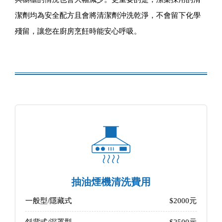
潔劑均為安全配方且會將清潔劑沖洗乾淨，不會留下化學
殘留，讓您在廚房烹飪時能安心呼吸。
抽油煙機清洗費用
一般型/隱藏式
$2000元
斜背式/深罩型
$2500元