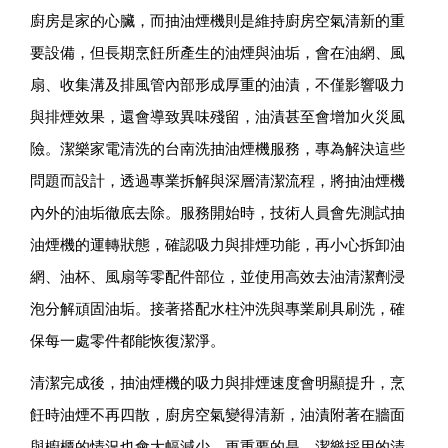
廚房是家的心臟，而抽油煙機則是維持廚房空氣清新的重
要設備，但長期烹飪所產生的油煙與油垢，會在油網、風
扇、收集溝及排風管內部形成厚重的油漬，不僅影響吸力
與排煙效果，還會導致異味殘留，油漬甚至會增加火災風
險。潔樂家電清洗的台南洗抽油煙機服務，專為解決這些
問題而設計，透過專業拆解與深層清潔流程，將抽油煙機
內外的油垢徹底去除。服務開始時，技術人員會先測試抽
油煙機的運轉狀態，確認吸力與排煙功能，再小心拆卸油
網、油杯、風扇等零配件部位，並使用高效去油清潔劑浸
泡分解頑固油垢。接著搭配水柱沖洗與專業刷具刷洗，確
保每一處零件都能恢復潔淨。
清潔完成後，抽油煙機的吸力與排煙速度會明顯提升，烹
飪時油煙不再四散，廚房空氣變得清新，油漬附著在牆面
與櫥櫃的情況也會大幅減少。更重要的是，潔樂採用的清