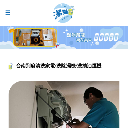
台南到府清洗家電/洗除濕機/洗抽油煙機