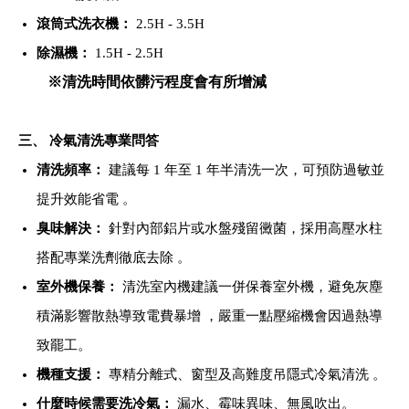
滾筒式洗衣機：
2.5H - 3.5H
除濕機：
1.5H - 2.5H
※清洗時間依髒污程度會有所增減
三、 冷氣清洗專業問答
清洗頻率：
建議每 1 年至 1 年半清洗一次，可預防過敏並
提升效能省電 。
臭味解決：
針對內部鋁片或水盤殘留黴菌，採用高壓水柱
搭配專業洗劑徹底去除 。
室外機保養：
清洗室內機建議一併保養室外機，避免灰塵
積滿影響散熱導致電費暴增 ，嚴重一點壓縮機會因過熱導
致罷工。
機種支援：
專精分離式、窗型及高難度吊隱式冷氣清洗 。
什麼時候需要洗冷氣：
漏水、霉味異味、無風吹出。