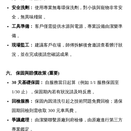
安全洗劑：
使用專業無毒環保洗劑，對小孩與寵物非常安
全，無異味殘留 。
工具準備：
客戶僅需提供水源與電源，專業設備由潔樂準
備 。
現場監工：
建議客戶在場，師傅拆解後會邀請查看髒汙狀
況，並在完成後請您確認成果 。
六、 保固與賠償政策 (重要)
30
天基礎保固：
自服務當日起算（例如 1/1 服務保固至
1/30 止），保固期內若有狀況請及時反應 。
回檢服務：
保固內因清洗引起之技術問題免費回檢；過保
固期回檢則需收取 300 元車馬費 。
爭議處理：
由潔樂聯繫原廠到府檢修，由原廠進行第三方
專業鑑定 。