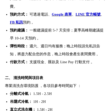
費。
預約方式：
可透過電話、
Google 表單
、
LINE 官方帳號
、
FB 私訊
預約 。
預約建議：
一般建議提前 5-7 天安排；夏季高峰期建議提
早 10-14 天預約 。
彈性時段：
週六、週日均有服務；晚上時段請先私訊告
知，將盡力配合您的作息，晚上時段會產生夜間費用 。
付款方式：
支援現金、匯款及 Line Pay 行動支付 。
二、 清洗時間與項目表
專業清洗含環境防護 ，各項目參考時間如下 ：
分離式冷氣：
1.5H - 2.5H
吊隱式冷氣：
1H - 2H
直立式洗衣機：
1.5H - 2H