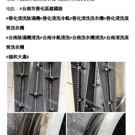
地點：
#
台南市善化區建國路
#
善化清洗除濕機
#
善化清洗冷氣
#
善化清洗洗衣機
#
善化清洗滾
筒洗衣機
#
台南除濕機清洗
#
台南冷氣清洗
#
台南洗衣機清洗
#
台南清洗滾
筒洗衣機
#
德和大邁8