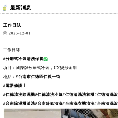
最新消息
工作日誌
2025-12-01
工作日誌
#
分離式冷氣清洗保養
項目：國際牌分離式冷氣，UX變形金剛
地點：
#
台南市仁德區仁義一街
#
電器修護士
#
仁德清洗除濕機
#
仁德清洗冷氣
#
仁德清洗洗衣機
#
仁德清洗滾
#
台南除濕機清洗
#
台南冷氣清洗
#
台南洗衣機清洗
#
台南清洗滾