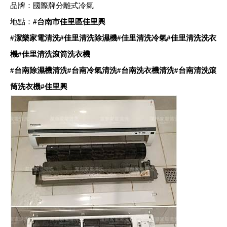
品牌：國際牌分離式冷氣
地點：
#
台南市佳里區佳里興
#
潔樂家電清洗
#
佳里清洗除濕機
#
佳里清洗冷氣
#
佳里清洗洗衣
機
#
佳里清洗滾筒洗衣機
#
台南除濕機清洗
#
台南冷氣清洗
#
台南洗衣機清洗
#
台南清洗滾
筒洗衣機
#
佳里興